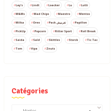
Lay's
Lindt
Loacker
Lu
Lutti
M&Ms
Mad Chips
Maestro
Mentos
Milka
Oreo
Pack تقرميش
Papillon
PickUp
Popcorn
Ritter Sport
Roll Break
Saida
Saïd
Skittles
Storck
Tic Tac
Tom
Vipa
Znuts
Catégories
Mentos
×