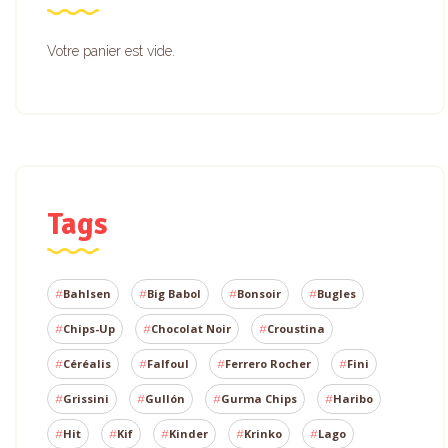
Votre panier est vide.
Tags
Bahlsen
Big Babol
Bonsoir
Bugles
Chips-Up
Chocolat Noir
Croustina
Céréalis
Falfoul
Ferrero Rocher
Fini
Grissini
Gullón
Gurma Chips
Haribo
Hit
Kif
Kinder
Krinko
Lago