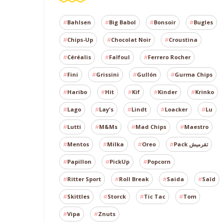
Bahlsen
Big Babol
Bonsoir
Bugles
Chips-Up
Chocolat Noir
Croustina
Céréalis
Falfoul
Ferrero Rocher
Fini
Grissini
Gullón
Gurma Chips
Haribo
Hit
Kif
Kinder
Krinko
Lago
Lay's
Lindt
Loacker
Lu
Lutti
M&Ms
Mad Chips
Maestro
Mentos
Milka
Oreo
Pack تقرميش
Papillon
PickUp
Popcorn
Ritter Sport
Roll Break
Saida
Saïd
Skittles
Storck
Tic Tac
Tom
Vipa
Znuts