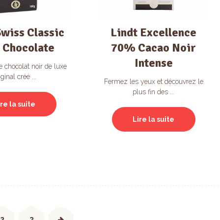
Swiss Classic
Lindt Excellence
 Chocolate
70% Cacao Noir
Intense
 chocolat noir de luxe
iginal créé ...
Fermez les yeux et découvrez le
plus fin des ...
ire la suite
Lire la suite
2
3