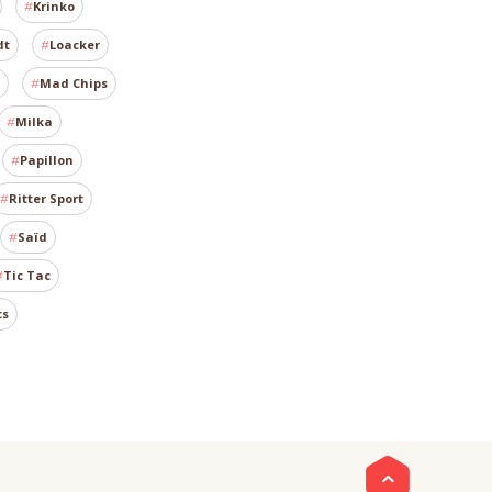
Krinko
dt
Loacker
Mad Chips
Milka
Papillon
Ritter Sport
Saïd
Tic Tac
ts