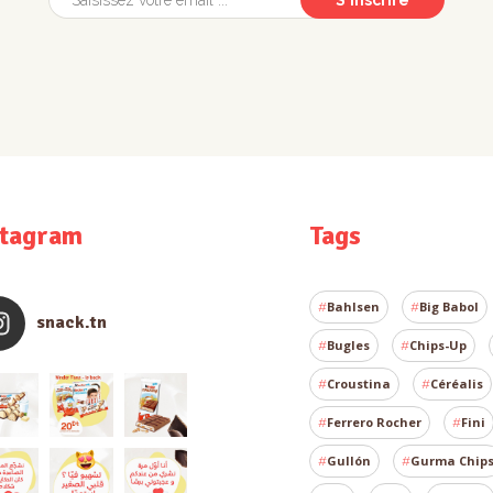
stagram
Tags
Bahlsen
Big Babol
snack.tn
Bugles
Chips-Up
Croustina
Céréalis
Ferrero Rocher
Fini
Gullón
Gurma Chip