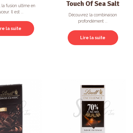
Touch Of Sea Salt
 la fusion ultime en
ceur. Il est ...
Découvrez la combinaison
profondément ...
ire la suite
Lire la suite