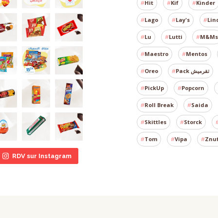
Hit
Kif
Kinder
Lago
Lay's
Lin
Lu
Lutti
M&Ms
Maestro
Mentos
Oreo
Pack تقرميش
PickUp
Popcorn
Roll Break
Saida
Skittles
Storck
Tom
Vipa
Znu
RDV sur Instagram