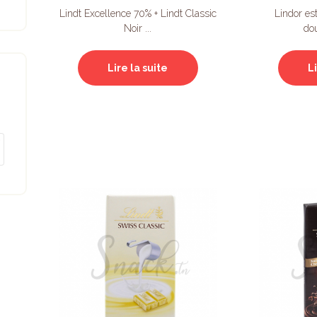
Lindt Excellence 70% + Lindt Classic
Lindor est
Noir ...
dou
Lire la suite
L