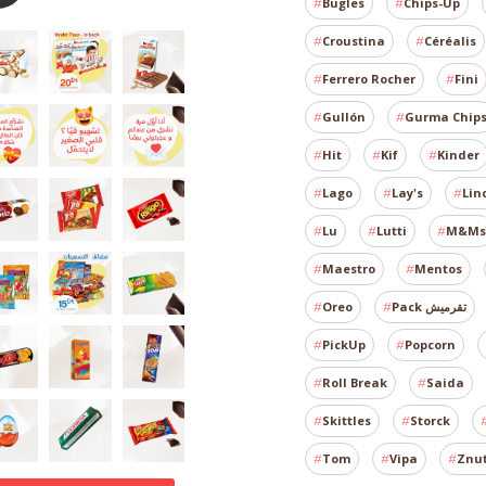
Bugles
Chips-Up
Croustina
Céréalis
Ferrero Rocher
Fini
Gullón
Gurma Chip
Hit
Kif
Kinder
Lago
Lay's
Lin
Lu
Lutti
M&Ms
Maestro
Mentos
Oreo
Pack تقرميش
PickUp
Popcorn
Roll Break
Saida
Skittles
Storck
Tom
Vipa
Znu