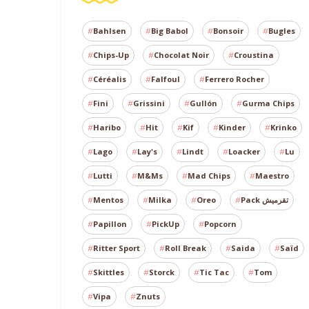
Bahlsen
Big Babol
Bonsoir
Bugles
Chips-Up
Chocolat Noir
Croustina
Céréalis
Falfoul
Ferrero Rocher
Fini
Grissini
Gullón
Gurma Chips
Haribo
Hit
Kif
Kinder
Krinko
Lago
Lay's
Lindt
Loacker
Lu
Lutti
M&Ms
Mad Chips
Maestro
Mentos
Milka
Oreo
Pack تقرميش
Papillon
PickUp
Popcorn
Ritter Sport
Roll Break
Saida
Saïd
Skittles
Storck
Tic Tac
Tom
Vipa
Znuts