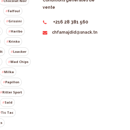
Conditions générales de
Chocolat Noir
vente
Falfoul
Grissini
+216 28 381 560
s
Haribo
chfamajdid@snack.tn
Krinko
dt
Loacker
Mad Chips
Milka
Papillon
Ritter Sport
Saïd
Tic Tac
ts