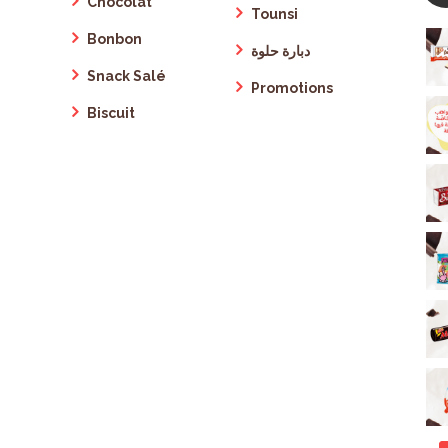
Chocolat
Tounsi
Bonbon
دبارة حلوة
Snack Salé
Promotions
Biscuit