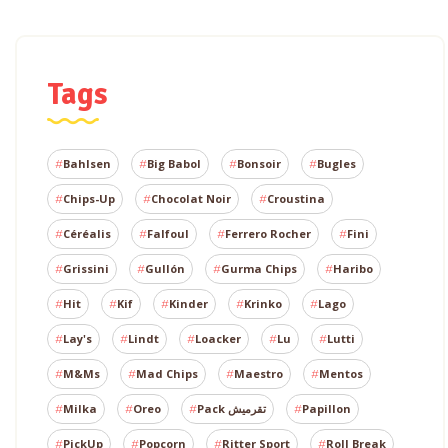
Tags
Bahlsen
Big Babol
Bonsoir
Bugles
Chips-Up
Chocolat Noir
Croustina
Céréalis
Falfoul
Ferrero Rocher
Fini
Grissini
Gullón
Gurma Chips
Haribo
Hit
Kif
Kinder
Krinko
Lago
Lay's
Lindt
Loacker
Lu
Lutti
M&Ms
Mad Chips
Maestro
Mentos
Milka
Oreo
Pack تقرميش
Papillon
PickUp
Popcorn
Ritter Sport
Roll Break