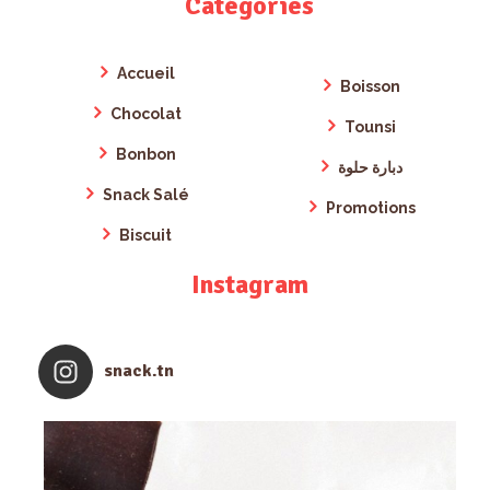
Catégories
Accueil
Boisson
Chocolat
Tounsi
Bonbon
دبارة حلوة
Snack Salé
Promotions
Biscuit
Instagram
snack.tn