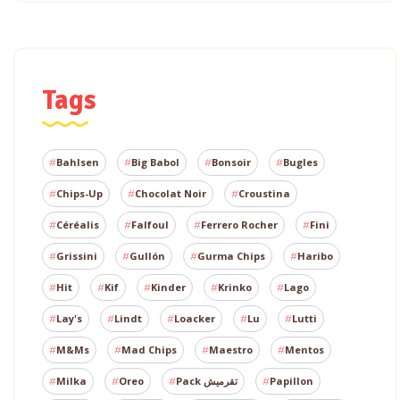
Tags
Bahlsen
Big Babol
Bonsoir
Bugles
Chips-Up
Chocolat Noir
Croustina
Céréalis
Falfoul
Ferrero Rocher
Fini
Grissini
Gullón
Gurma Chips
Haribo
Hit
Kif
Kinder
Krinko
Lago
Lay's
Lindt
Loacker
Lu
Lutti
M&Ms
Mad Chips
Maestro
Mentos
Milka
Oreo
Pack تقرميش
Papillon