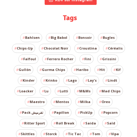
Tags
Bahlsen
Big Babol
Bonsoir
Bugles
Chips-Up
Chocolat Noir
Croustina
Céréalis
Falfoul
Ferrero Rocher
Fini
Grissini
Gullón
Gurma Chips
Haribo
Hit
Kif
Kinder
Krinko
Lago
Lay's
Lindt
Loacker
Lu
Lutti
M&Ms
Mad Chips
Maestro
Mentos
Milka
Oreo
Pack تقرميش
Papillon
PickUp
Popcorn
Ritter Sport
Roll Break
Saida
Saïd
Skittles
Storck
Tic Tac
Tom
Vipa