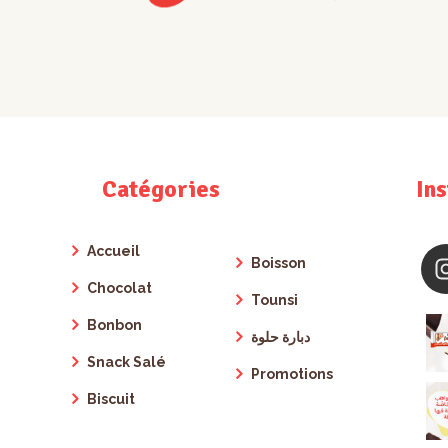
Catégories
In
Accueil
Boisson
Chocolat
Tounsi
Bonbon
دبارة حلوة
Snack Salé
Promotions
Biscuit