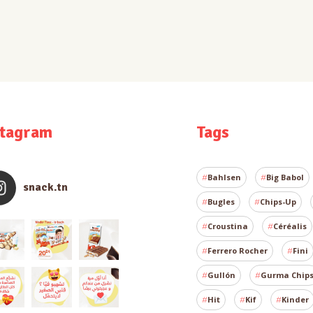
stagram
Tags
Bahlsen
Big Babol
snack.tn
Bugles
Chips-Up
Croustina
Céréalis
Ferrero Rocher
Fini
Gullón
Gurma Chip
Hit
Kif
Kinder