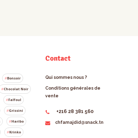
Contact
Qui sommes nous ?
Bonsoir
Conditions générales de
Chocolat Noir
vente
Falfoul
Grissini
+216 28 381 560
s
Haribo
chfamajdid@snack.tn
Krinko