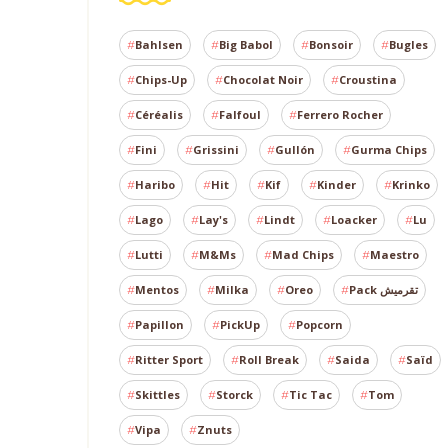
Bahlsen
Big Babol
Bonsoir
Bugles
Chips-Up
Chocolat Noir
Croustina
Céréalis
Falfoul
Ferrero Rocher
Fini
Grissini
Gullón
Gurma Chips
Haribo
Hit
Kif
Kinder
Krinko
Lago
Lay's
Lindt
Loacker
Lu
Lutti
M&Ms
Mad Chips
Maestro
Mentos
Milka
Oreo
Pack تقرميش
Papillon
PickUp
Popcorn
Ritter Sport
Roll Break
Saida
Saïd
Skittles
Storck
Tic Tac
Tom
Vipa
Znuts