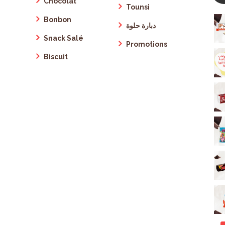
Chocolat
Tounsi
Bonbon
دبارة حلوة
Snack Salé
Promotions
Biscuit