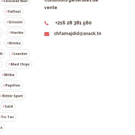
Conditions générales de
Chocolat Noir
vente
Falfoul
Grissini
+216 28 381 560
s
Haribo
chfamajdid@snack.tn
Krinko
dt
Loacker
Mad Chips
Milka
Papillon
Ritter Sport
Saïd
Tic Tac
ts