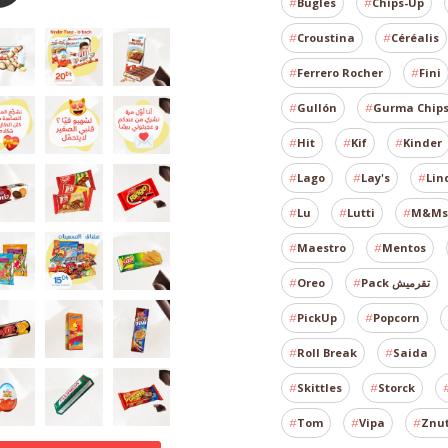
Bugles
Chips-Up
Croustina
Céréalis
Ferrero Rocher
Fini
Gullón
Gurma Chip
Hit
Kif
Kinder
Lago
Lay's
Lin
Lu
Lutti
M&Ms
Maestro
Mentos
Oreo
Pack تقرميش
PickUp
Popcorn
Roll Break
Saida
Skittles
Storck
Tom
Vipa
Znu